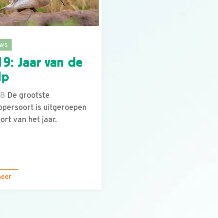
ws
9: Jaar van de
lp
18
De grootste
lopersoort is uitgeroepen
oort van het jaar.
meer