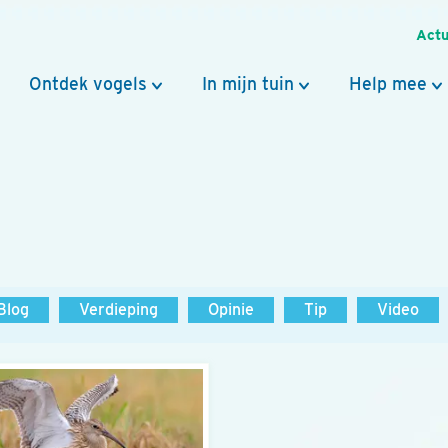
Actu
Ontdek vogels
In mijn tuin
Help mee
Blog
Verdieping
Opinie
Tip
Video