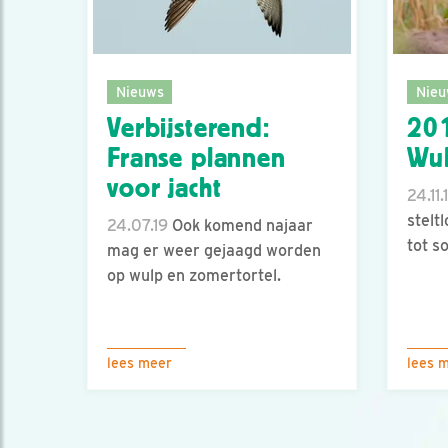
Nieuws
Nieu
Verbijsterend:
201
Franse plannen
Wu
voor jacht
24.11.
stelt
24.07.19
Ook komend najaar
tot s
mag er weer gejaagd worden
op wulp en zomertortel.
lees meer
lees 