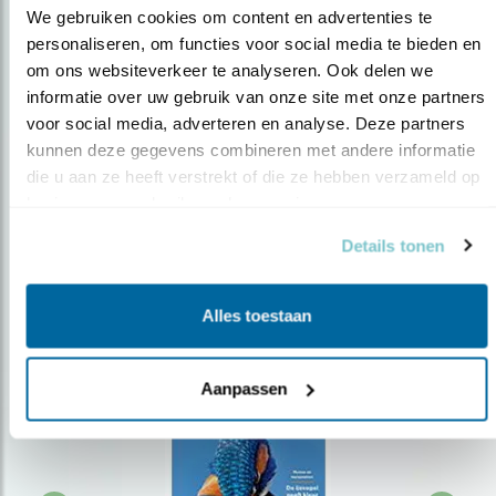
We gebruiken cookies om content en advertenties te 
personaliseren, om functies voor social media te bieden en 
om ons websiteverkeer te analyseren. Ook delen we 
Op de hoogte blijven?
informatie over uw gebruik van onze site met onze partners 
Meld je aan en ontvang nieuws, inspiratie, acties en tips
voor social media, adverteren en analyse. Deze partners 
over vogels en activiteiten van Vogelbescherming.
kunnen deze gegevens combineren met andere informatie 
die u aan ze heeft verstrekt of die ze hebben verzameld op 
AANMELDEN VOGELNIEUWS
basis van uw gebruik van hun services.
Details tonen
Volg ons via social media
Alles toestaan
Aanpassen