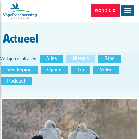
WORD LID
Men
Actueel
Alles
Nieuws
Blog
Verfijn resultaten:
Verdieping
Opinie
Tip
Video
Podcast