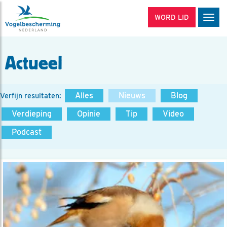
WORD LID
Men
Actueel
Alles
Nieuws
Blog
Verfijn resultaten:
Verdieping
Opinie
Tip
Video
Podcast