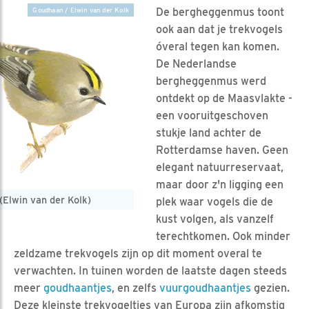
De bergheggenmus toont
Goudhaan / Elwin van der Kolk
ook aan dat je trekvogels
óveral tegen kan komen.
De Nederlandse
bergheggenmus werd
ontdekt op de Maasvlakte -
een vooruitgeschoven
stukje land achter de
Rotterdamse haven. Geen
elegant natuurreservaat,
maar door z'n ligging een
Elwin van der Kolk)
plek waar vogels die de
kust volgen, als vanzelf
terechtkomen. Ook minder
zeldzame trekvogels zijn op dit moment overal te
verwachten. In tuinen worden de laatste dagen steeds
meer
goudhaantjes
, en zelfs
vuurgoudhaantjes
gezien.
Deze kleinste trekvogeltjes van Europa zijn afkomstig