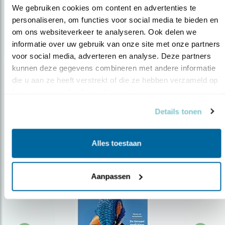
We gebruiken cookies om content en advertenties te 
personaliseren, om functies voor social media te bieden en 
om ons websiteverkeer te analyseren. Ook delen we 
Op de hoogte blijven?
informatie over uw gebruik van onze site met onze partners 
Meld je aan en ontvang nieuws, inspiratie, acties en tips
voor social media, adverteren en analyse. Deze partners 
over vogels en activiteiten van Vogelbescherming.
kunnen deze gegevens combineren met andere informatie 
die u aan ze heeft verstrekt of die ze hebben verzameld op 
AANMELDEN VOGELNIEUWS
basis van uw gebruik van hun services.
Details tonen
Volg ons via social media
Alles toestaan
Aanpassen