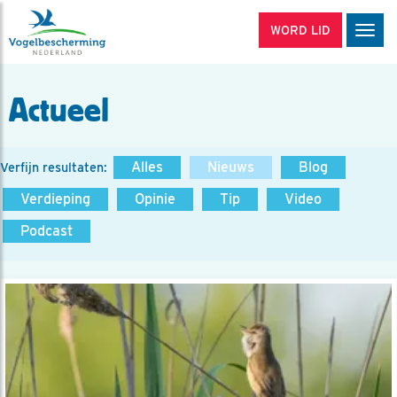
WORD LID
Men
Actueel
Alles
Nieuws
Blog
Verfijn resultaten:
Verdieping
Opinie
Tip
Video
Podcast