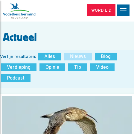
WORD LID
Men
Actueel
Alles
Nieuws
Blog
Verfijn resultaten:
Verdieping
Opinie
Tip
Video
Podcast