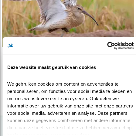
Nieuws
Deze website maakt gebruik van cookies
2019: Jaar van de Wulp
24.11.18
De grootste steltlopersoort is uitgeroepen tot
We gebruiken cookies om content en advertenties te 
soort van het jaar.
personaliseren, om functies voor social media te bieden en 
om ons websiteverkeer te analyseren. Ook delen we 
informatie over uw gebruik van onze site met onze partners 
lees meer
voor social media, adverteren en analyse. Deze partners 
kunnen deze gegevens combineren met andere informatie 
die u aan ze heeft verstrekt of die ze hebben verzameld op 
basis van uw gebruik van hun services.