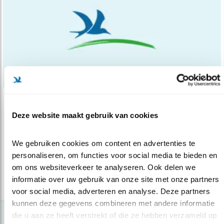
Nieuws
Deze website maakt gebruik van cookies
Roofvogels foto- graferen: géén circus
28.10.14
Roofvogels behoren tot de mooiste dieren op
We gebruiken cookies om content en advertenties te 
de wereld. Daar indrukwekkende ..
personaliseren, om functies voor social media te bieden en 
om ons websiteverkeer te analyseren. Ook delen we 
informatie over uw gebruik van onze site met onze partners 
lees meer
voor social media, adverteren en analyse. Deze partners 
kunnen deze gegevens combineren met andere informatie 
die u aan ze heeft verstrekt of die ze hebben verzameld op 