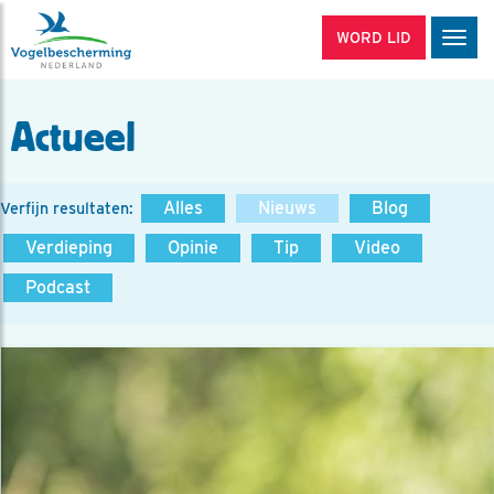
WORD LID
Men
Actueel
Alles
Nieuws
Blog
Verfijn resultaten:
Verdieping
Opinie
Tip
Video
Podcast