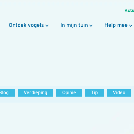
Actu
Ontdek vogels
In mijn tuin
Help mee
Blog
Verdieping
Opinie
Tip
Video