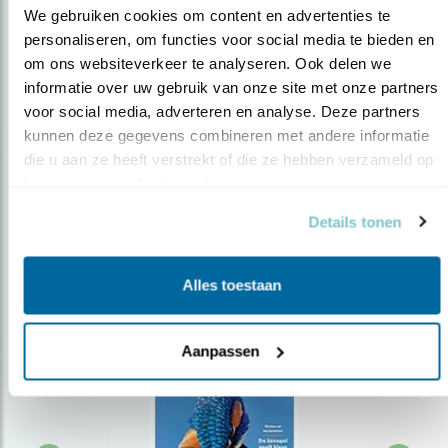
We gebruiken cookies om content en advertenties te 
personaliseren, om functies voor social media te bieden en 
om ons websiteverkeer te analyseren. Ook delen we 
Op de hoogte blijven?
informatie over uw gebruik van onze site met onze partners 
Meld je aan en ontvang nieuws, inspiratie, acties en tips
voor social media, adverteren en analyse. Deze partners 
over vogels en activiteiten van Vogelbescherming.
kunnen deze gegevens combineren met andere informatie 
die u aan ze heeft verstrekt of die ze hebben verzameld op 
AANMELDEN VOGELNIEUWS
basis van uw gebruik van hun services.
Details tonen
Volg ons via social media
Alles toestaan
Aanpassen