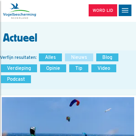
WORD LID
Men
Actueel
Alles
Nieuws
Blog
Verfijn resultaten:
Verdieping
Opinie
Tip
Video
Podcast