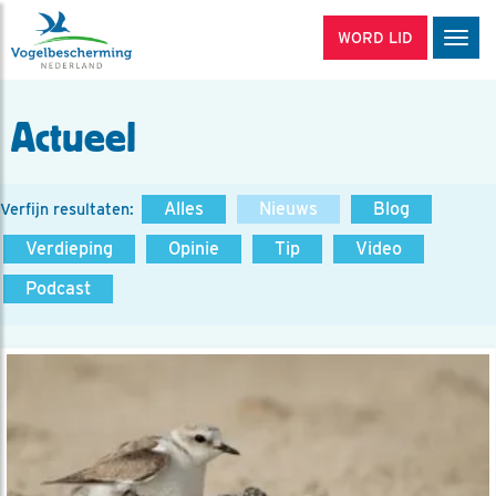
WORD LID
Men
Actueel
Alles
Nieuws
Blog
Verfijn resultaten:
Verdieping
Opinie
Tip
Video
Podcast