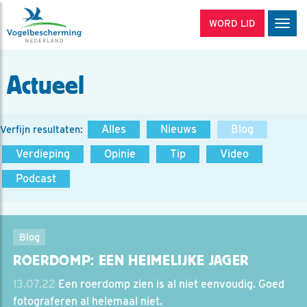
WORD LID
Men
Actueel
Alles
Nieuws
Blog
Verfijn resultaten:
Verdieping
Opinie
Tip
Video
Podcast
Blog
ROERDOMP: EEN HEIMELIJKE JAGER
13.07.22
Een roerdomp zien is al niet eenvoudig. Goed
fotograferen al helemaal niet.