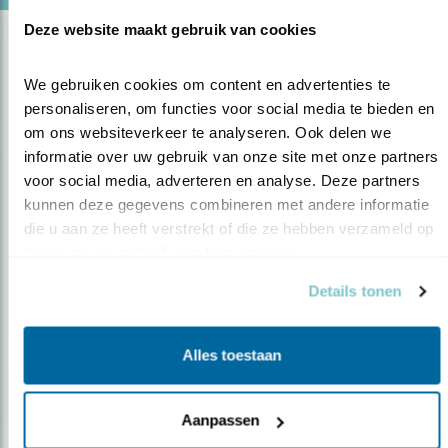
Deze website maakt gebruik van cookies
We gebruiken cookies om content en advertenties te 
personaliseren, om functies voor social media te bieden en 
om ons websiteverkeer te analyseren. Ook delen we 
informatie over uw gebruik van onze site met onze partners 
voor social media, adverteren en analyse. Deze partners 
Op de hoogte blijven?
kunnen deze gegevens combineren met andere informatie 
die u aan ze heeft verstrekt of die ze hebben verzameld op 
Meld je aan en ontvang nieuws, inspiratie, acties en tips
basis van uw gebruik van hun services.
over vogels en activiteiten van Vogelbescherming.
Details tonen
AANMELDEN VOGELNIEUWS
Alles toestaan
Volg ons via social media
Aanpassen