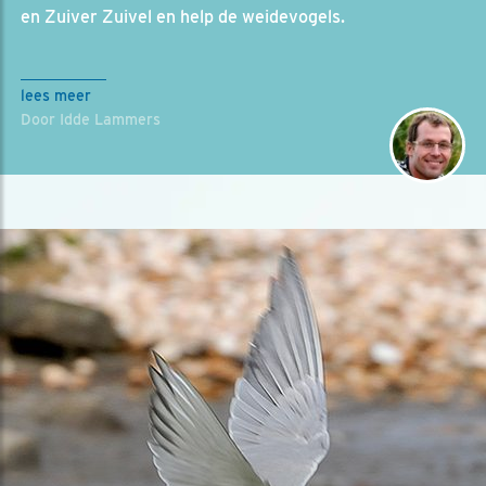
en Zuiver Zuivel en help de weidevogels.
lees meer
Door Idde Lammers