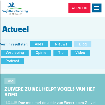
WORD LID
Men
Actueel
Alles
Nieuws
Blog
Verfijn resultaten:
Verdieping
Opinie
Tip
Video
Podcast
Blog
ZUIVERE ZUIVEL HELPT VOGELS VAN HET
BOER..
11.04.18
Doe mee met de actie van Weerribben Zuivel