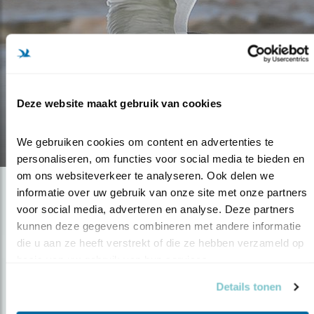
Blog
DANK U WEL!
Deze website maakt gebruik van cookies
10.01.18
We gebruiken cookies om content en advertenties te 
personaliseren, om functies voor social media te bieden en 
om ons websiteverkeer te analyseren. Ook delen we 
informatie over uw gebruik van onze site met onze partners 
voor social media, adverteren en analyse. Deze partners 
kunnen deze gegevens combineren met andere informatie 
die u aan ze heeft verstrekt of die ze hebben verzameld op 
basis van uw gebruik van hun services.
Details tonen
Op de hoogte blijven?