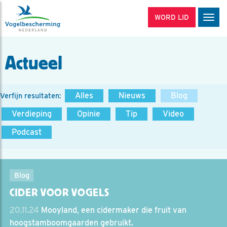
WORD LID
Men
Actueel
Alles
Nieuws
Blog
Verfijn resultaten:
Verdieping
Opinie
Tip
Video
Podcast
Blog
CIDER VOOR VOGELS
20.11.24
Mooyland, een cidermaker die fruit van
hoogstamboomgaarden gebruikt.