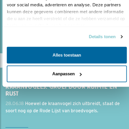
STOERE BONTE VLIEGENVANGER-VROUWEN
voor social media, adverteren en analyse. Deze partners 
06.05.19
Lukt het bonte vliegenvangers zich aan te
kunnen deze gegevens combineren met andere informatie 
passen aan klimaatverandering?
die u aan ze heeft verstrekt of die ze hebben verzameld op 
basis van uw gebruik van hun services.
Details tonen
lees meer
Alles toestaan
Aanpassen
Blog
KRAANVOGELS: GROEI DOOR RUIMTE EN
RUST
28.06.18
Hoewel de kraanvogel zich uitbreidt, staat de
soort nog op de Rode Lijst van broedvogels.