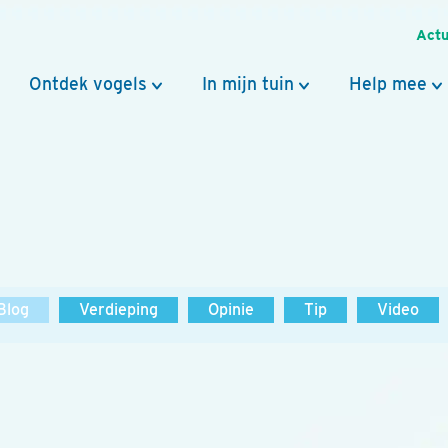
Actu
Ontdek vogels
In mijn tuin
Help mee
Blog
Verdieping
Opinie
Tip
Video