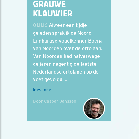
GRAUWE
KLAUWIER
01.11.16
Alweer een tijdje
geleden sprak ik de Noord-
Limburgse vogelkenner Boena
van Noorden over de ortolaan.
Van Noorden had halverwege
de jaren negentig de laatste
Nederlandse ortolanen op de
voet gevolgd, ..
lees meer
Door Caspar Janssen