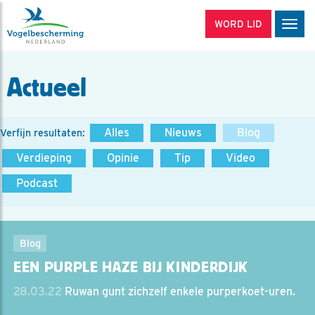
WORD LID
Men
Actueel
Alles
Nieuws
Blog
Verfijn resultaten:
Verdieping
Opinie
Tip
Video
Podcast
Blog
EEN PURPLE HAZE BIJ KINDERDIJK
28.03.22
Ruwan gunt zichzelf enkele purperkoet-uren.