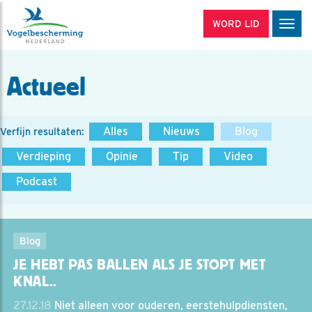
WORD LID
Men
Actueel
Alles
Nieuws
Blog
Verfijn resultaten:
Verdieping
Opinie
Tip
Video
Podcast
Blog
JE HEBT PAS BALLEN ALS JE STOPT MET
KNAL..
27.12.18
Niet alleen voor ouderen, eerstehulpdiensten,