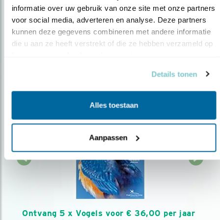
informatie over uw gebruik van onze site met onze partners 
AANMELDEN VOGELNIEUWS
voor social media, adverteren en analyse. Deze partners 
kunnen deze gegevens combineren met andere informatie 
die u aan ze heeft verstrekt of die ze hebben verzameld op 
Volg ons via social media
basis van uw gebruik van hun services.
Details tonen
Alles toestaan
Aanpassen
Ontvang 5 x Vogels voor € 36,00 per jaar