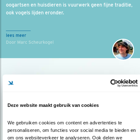
oogartsen en huisdieren is vuurwerk geen fijne traditie,
ook vogels lijden eronder.
lees meer
Door Marc Scheurkogel
Deze website maakt gebruik van cookies
Op de hoogte blijven?
We gebruiken cookies om content en advertenties te 
Meld je aan en ontvang nieuws, inspiratie, acties en tips
personaliseren, om functies voor social media te bieden en 
over vogels en activiteiten van Vogelbescherming.
om ons websiteverkeer te analyseren. Ook delen we 