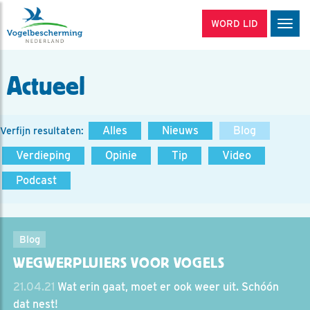
WORD LID
Men
Actueel
Alles
Nieuws
Blog
Verfijn resultaten:
Verdieping
Opinie
Tip
Video
Podcast
Blog
WEGWERPLUIERS VOOR VOGELS
21.04.21
Wat erin gaat, moet er ook weer uit. Schóón
dat nest!