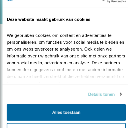
lees meer
Door Cees Witkamp
Deze website maakt gebruik van cookies
We gebruiken cookies om content en advertenties te 
personaliseren, om functies voor social media te bieden en 
om ons websiteverkeer te analyseren. Ook delen we 
informatie over uw gebruik van onze site met onze partners 
voor social media, adverteren en analyse. Deze partners 
kunnen deze gegevens combineren met andere informatie 
die u aan ze heeft verstrekt of die ze hebben verzameld op 
Op de hoogte blijven?
basis van uw gebruik van hun services.
Meld je aan en ontvang nieuws, inspiratie, acties en tips
Details tonen
over vogels en activiteiten van Vogelbescherming.
AANMELDEN VOGELNIEUWS
Alles toestaan
Volg ons via social media