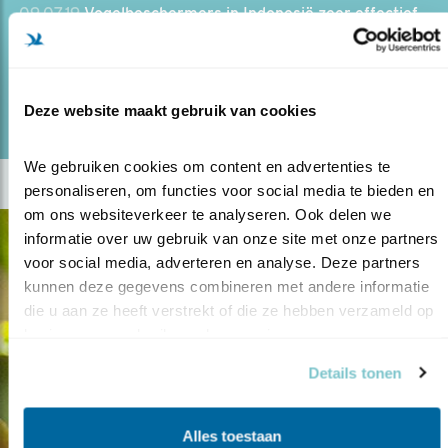
09.07.19
Vogelbeschermers in Indonesië zeer effectief.
lees meer
Door Hans Peeters
Deze website maakt gebruik van cookies
We gebruiken cookies om content en advertenties te 
personaliseren, om functies voor social media te bieden en 
om ons websiteverkeer te analyseren. Ook delen we 
informatie over uw gebruik van onze site met onze partners 
voor social media, adverteren en analyse. Deze partners 
kunnen deze gegevens combineren met andere informatie 
die u aan ze heeft verstrekt of die ze hebben verzameld op 
basis van uw gebruik van hun services.
Details tonen
Alles toestaan