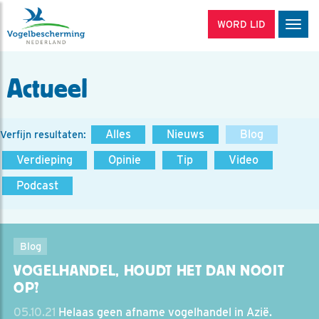
WORD LID
Men
Actueel
Alles
Nieuws
Blog
Verfijn resultaten:
Verdieping
Opinie
Tip
Video
Podcast
Blog
VOGELHANDEL, HOUDT HET DAN NOOIT
OP?
05.10.21
Helaas geen afname vogelhandel in Azië.