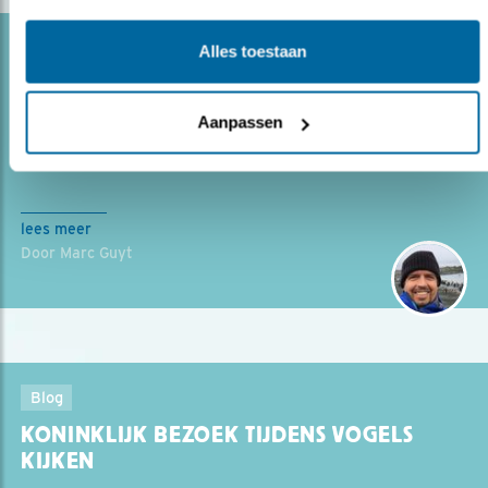
Blog
Alles toestaan
ZEEARENDEN VAN HOKKAIDO IN JAPAN
19.07.23
Stellers zeearenden op een ijsschots raakten
Aanpassen
Marc Guyt in zijn ziel.
lees meer
Door Marc Guyt
Blog
KONINKLIJK BEZOEK TIJDENS VOGELS
KIJKEN