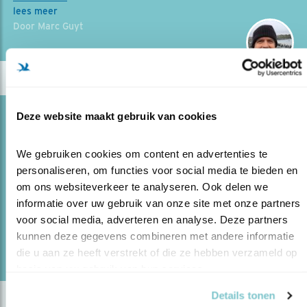
lees meer
Door Marc Guyt
Deze website maakt gebruik van cookies
Blog
DE ANDERE KANT VAN MADAGASKAR
We gebruiken cookies om content en advertenties te 
29.11.23
De unieke vogels en natuur van Madagaskar
personaliseren, om functies voor social media te bieden en 
lijdt ernstig onder ontbossing.
om ons websiteverkeer te analyseren. Ook delen we 
informatie over uw gebruik van onze site met onze partners 
voor social media, adverteren en analyse. Deze partners 
lees meer
kunnen deze gegevens combineren met andere informatie 
Door Marc Guyt
die u aan ze heeft verstrekt of die ze hebben verzameld op 
basis van uw gebruik van hun services.
Details tonen