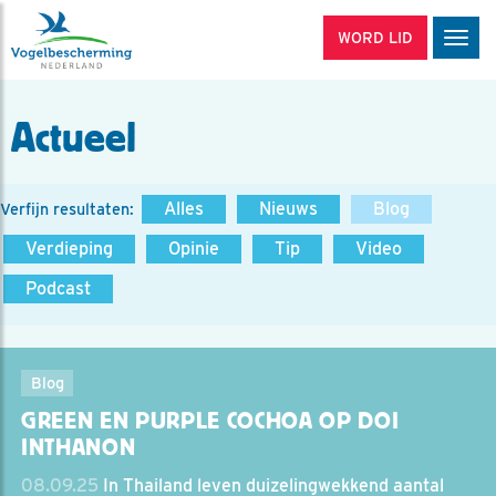
WORD LID
Men
Actueel
Alles
Nieuws
Blog
Verfijn resultaten:
Verdieping
Opinie
Tip
Video
Podcast
Blog
GREEN EN PURPLE COCHOA OP DOI
INTHANON
08.09.25
In Thailand leven duizelingwekkend aantal