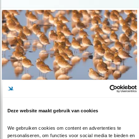
Tip
Goudplevieren en veel meer moois
Deze website maakt gebruik van cookies
01.09.20
Topvogelkijkplek: Workumerwaard
We gebruiken cookies om content en advertenties te 
personaliseren, om functies voor social media te bieden en 
lees meer