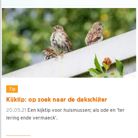
Tip
Kijktip: op zoek naar de dakschijter
20.05.21
Een kijktip voor huismussen; als ode en ‘ter
lering ende vermaeck’.