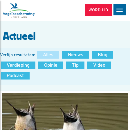
WORD LID
Men
Actueel
Alles
Nieuws
Blog
Verfijn resultaten:
Verdieping
Opinie
Tip
Video
Podcast