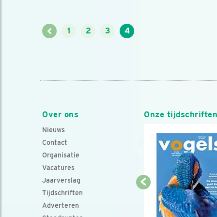
<
1
2
3
4
Over ons
Onze tijdschrifte
Nieuws
Contact
Organisatie
Vacatures
Jaarverslag
Tijdschriften
Adverteren