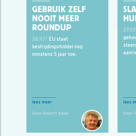
GEBRUIK ZELF
SL
NOOIT MEER
HU
ROUNDUP
27.11.
gehoo
28.11.17
EU staat
steen
bestrijdingsmiddel nog
aanri
minstens 5 jaar toe.
lees meer
lees 
Door Robert Kwak
Door 