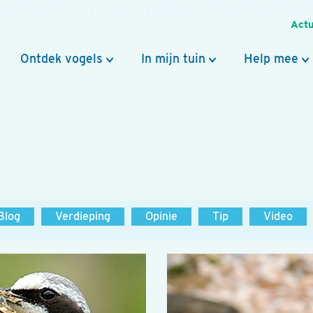
Actu
Ontdek vogels
In mijn tuin
Help mee
Blog
Verdieping
Opinie
Tip
Video