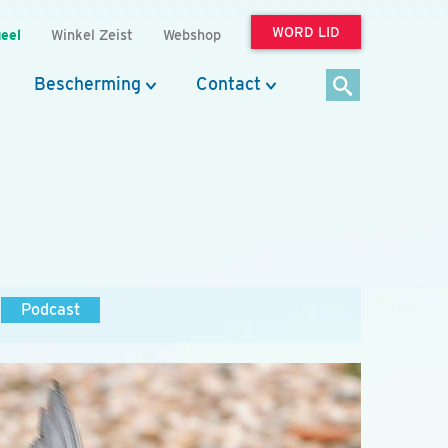
WORD LID
eel
Winkel Zeist
Webshop
Bescherming
Contact
Podcast