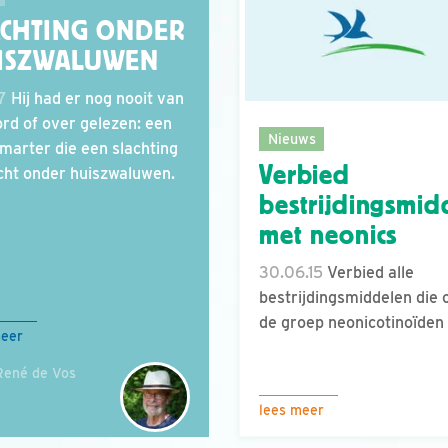
ACHTING ONDER
ISZWALUWEN
17
Hij had er nog nooit van
rd of over gelezen: een
Nieuws
marter die een slachting
Verbied
cht onder huiszwaluwen.
bestrijdingsmid
met neonics
30.06.15
Verbied alle
bestrijdingsmiddelen die 
de groep neonicotinoïden 
meer
René de Vos
lees meer