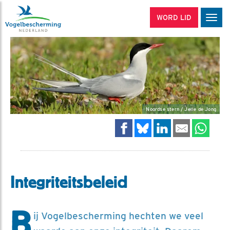
WORD LID
Men
Noordse stern / Jelle de Jong
Integriteitsbeleid
B
ij Vogelbescherming hechten we veel