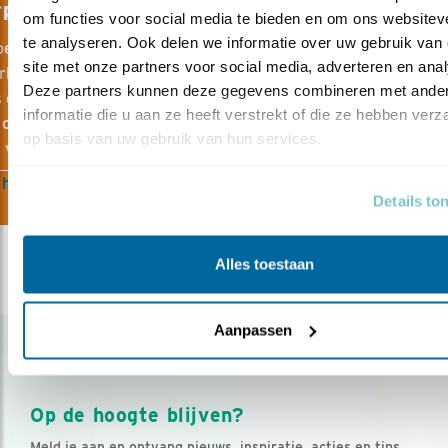
TRATEGIE VAN VOGELBESCHERMING
om functies voor social media te bieden en om ons websiteve
te analyseren. Ook delen we informatie over uw gebruik van 
escherming is onderdeel van Birdlife International. Een mon
site met onze partners voor social media, adverteren en anal
rk van partners die gezamenlijk optrekken in het bescherme
Deze partners kunnen deze gegevens combineren met ander
 en hun leefomgeving. We werken volgens het principe van ‘s
informatie die u aan ze heeft verstrekt of die ze hebben verz
conservation’. Dit betekent dat kennis en het opdoen van ni
op basis van uw gebruik van hun services.
 voor ons belangrijk is.
 hier onze strategie
Details to
Alles toestaan
Aanpassen
Op de hoogte blijven?
Meld je aan en ontvang nieuws, inspiratie, acties en tips