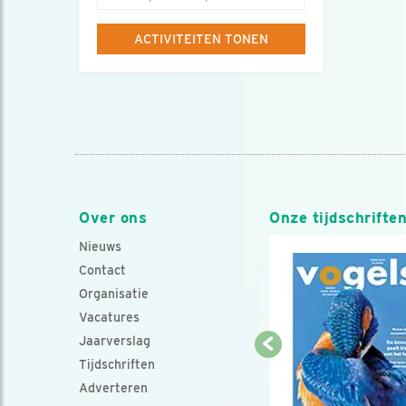
op
stad
ACTIVITEITEN TONEN
of
postcode
Over ons
Onze tijdschrifte
Nieuws
Contact
Organisatie
Vacatures
Jaarverslag
Tijdschriften
Adverteren