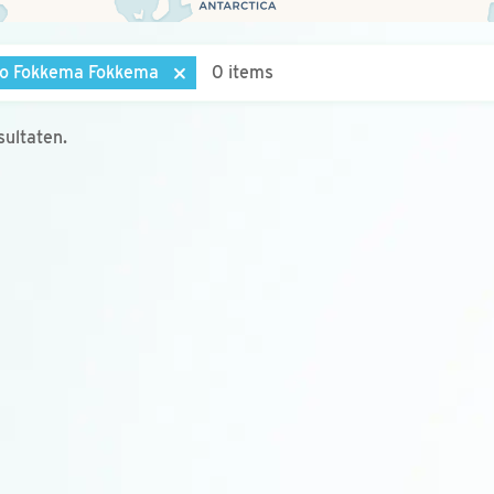
o Fokkema Fokkema
0 items
ultaten.