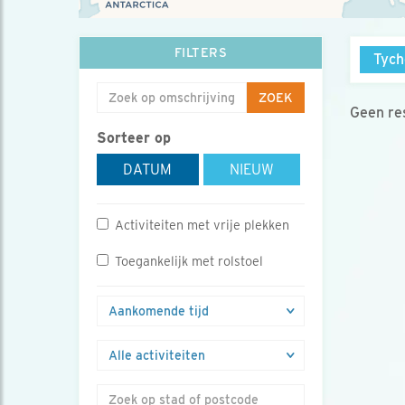
FILTERS
Tych
ZOEK
Geen res
Sorteer op
DATUM
NIEUW
Activiteiten met vrije plekken
Toegankelijk met rolstoel
Zoek