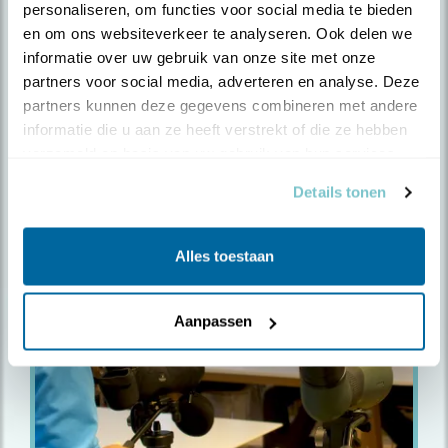
personaliseren, om functies voor social media te bieden 
Uilenspecial – Speur mee naar 4
en om ons websiteverkeer te analyseren. Ook delen we 
soorten ..
informatie over uw gebruik van onze site met onze 
partners voor social media, adverteren en analyse. Deze 
Vertrek 18 november 2026
partners kunnen deze gegevens combineren met andere 
informatie die u aan ze heeft verstrekt of die ze hebben 
Door BirdingBreaks
verzameld op basis van uw gebruik van hun services.
Details tonen
meer informatie
Alles toestaan
Aanpassen