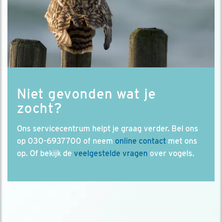
Niet gevonden wat je
zocht?
Ons servicecentrum helpt je graag verder. Bel ons
op 030-6937700 of neem
online contact
met ons
op. Of bekijk de
veelgestelde vragen
over vogels.