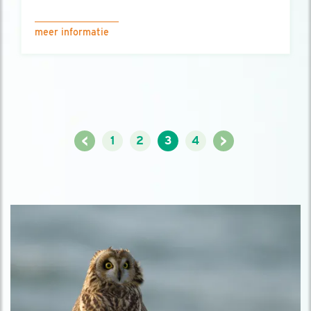
meer informatie
<
>
1
2
3
4