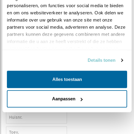
Heb je een vraag die niet specifiek over dit wetland
personaliseren, om functies voor social media te bieden 
gaat?
Stel dan je vraag hier
en om ons websiteverkeer te analyseren. Ook delen we 
informatie over uw gebruik van onze site met onze 
Contact WetlandWacht
partners voor social media, adverteren en analyse. Deze 
partners kunnen deze gegevens combineren met andere 
informatie die u aan ze heeft verstrekt of die ze hebben 
Titel
De heer
Mevrouw
verzameld op basis van uw gebruik van hun services.
Voorlttrs
Details tonen
Tussenv.
Alles toestaan
Achternaam
Aanpassen
Postcode
Huisnr.
Toev.