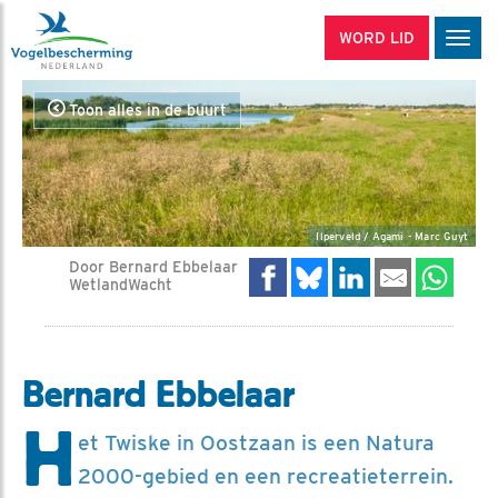
WORD LID
Men
Toon alles in de buurt
Ilperveld / Agami - Marc Guyt
Door Bernard Ebbelaar
WetlandWacht
Bernard Ebbelaar
H
et Twiske in Oostzaan is een Natura
2000-gebied en een recreatieterrein.