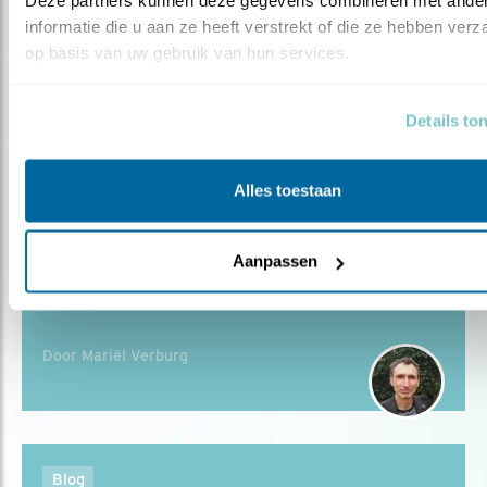
Deze partners kunnen deze gegevens combineren met ander
informatie die u aan ze heeft verstrekt of die ze hebben verz
Tip
op basis van uw gebruik van hun services.
Voorkom dat vogels zich doodvliegen
Details to
Alles toestaan
Blog
‘DEZE SCHOOL IS ELK SEIZOEN
Aanpassen
ANDERS’
Door Mariël Verburg
Blog