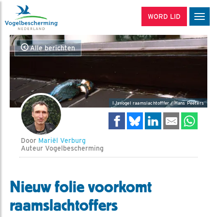
WORD LID
Men
Alle berichten
IJsvogel raamslachtofffer / Hans Peeters
Door
Mariël Verburg
Auteur Vogelbescherming
Nieuw folie voorkomt
raamslachtoffers