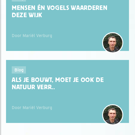
MENSEN ÉN VOGELS WAARDEREN
DEZE WIJK
Door Mariël Verburg
Blog
ALS JE BOUWT, MOET JE OOK DE
NATUUR VERR..
Door Mariël Verburg