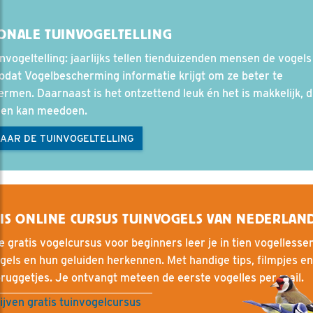
ONALE TUINVOGELTELLING
nvogeltelling: jaarlijks tellen tienduizenden mensen de vogels
zodat Vogelbescherming informatie krijgt om ze beter te
rmen. Daarnaast is het ontzettend leuk én het is makkelijk, 
een kan meedoen.
NAAR DE TUINVOGELTELLING
IS ONLINE CURSUS TUINVOGELS VAN NEDERLAN
e gratis vogelcursus voor beginners leer je in tien vogellesse
gels en hun geluiden herkennen. Met handige tips, filmpjes en
ruggetjes. Je ontvangt meteen de eerste vogelles per mail.
ijven gratis tuinvogelcursus