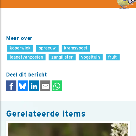
Meer over
koperwiek
spreeuw
kramsvogel
jeanetvanzoelen
zanglijster
vogeltuin
fruit
Deel dit bericht
Gerelateerde items