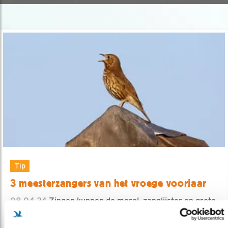
Tip
3 meesterzangers van het vroege voorjaar
08.04.24
Zingen kunnen de merel, zanglijster en grote
lijster als de beste.