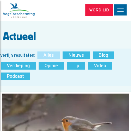
WORD LID
Men
Actueel
Alles
Nieuws
Blog
Verfijn resultaten:
Verdieping
Opinie
Tip
Video
Podcast