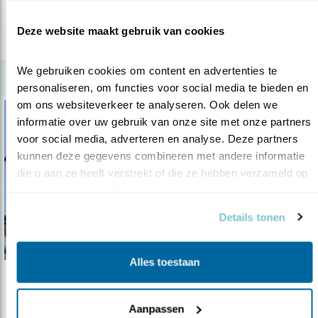
Deze website maakt gebruik van cookies
lees meer
We gebruiken cookies om content en advertenties te 
personaliseren, om functies voor social media te bieden en 
om ons websiteverkeer te analyseren. Ook delen we 
informatie over uw gebruik van onze site met onze partners 
voor social media, adverteren en analyse. Deze partners 
kunnen deze gegevens combineren met andere informatie 
die u aan ze heeft verstrekt of die ze hebben verzameld op 
basis van uw gebruik van hun services.
Details tonen
Alles toestaan
Video
De zanglijster: blij gestemd
Aanpassen