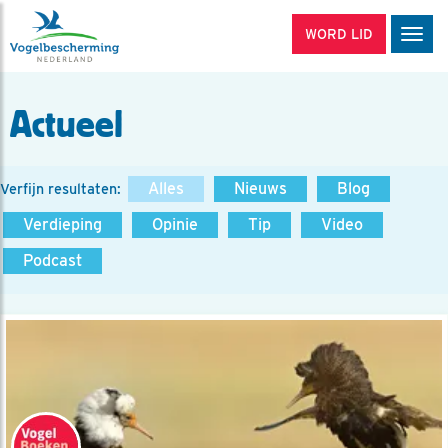
WORD LID
Men
Actueel
Alles
Nieuws
Blog
Verfijn resultaten:
Verdieping
Opinie
Tip
Video
Podcast