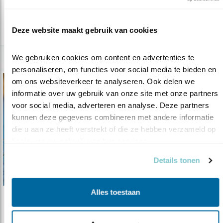
Deze website maakt gebruik van cookies
lees meer
We gebruiken cookies om content en advertenties te 
personaliseren, om functies voor social media te bieden en 
om ons websiteverkeer te analyseren. Ook delen we 
informatie over uw gebruik van onze site met onze partners 
voor social media, adverteren en analyse. Deze partners 
kunnen deze gegevens combineren met andere informatie 
die u aan ze heeft verstrekt of die ze hebben verzameld op 
basis van uw gebruik van hun services.
Details tonen
Alles toestaan
Podcast
In gesprek met Arjan Dwarshuis