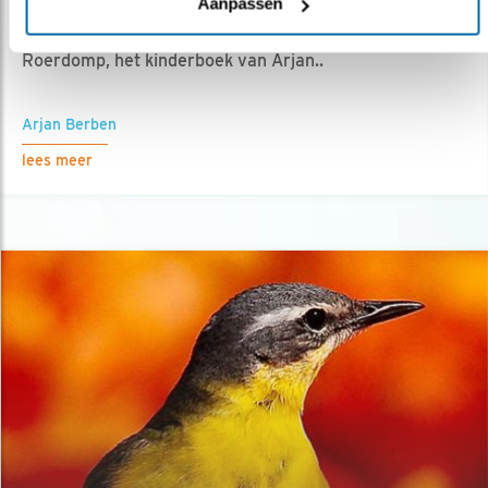
Aanpassen
19.06.24
Nieuwe Vogelboekenpodcast over Ronnie de
Roerdomp, het kinderboek van Arjan..
Arjan Berben
lees meer