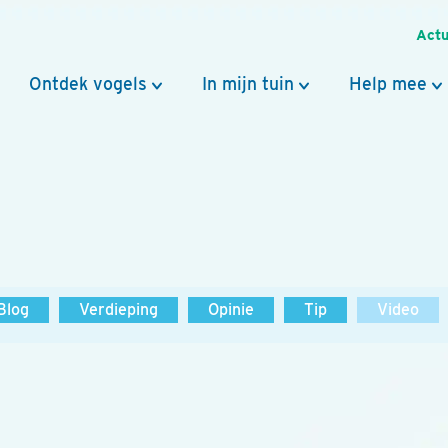
Actu
Ontdek vogels
In mijn tuin
Help mee
Blog
Verdieping
Opinie
Tip
Video