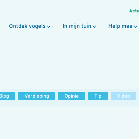
Actu
Ontdek vogels
In mijn tuin
Help mee
Blog
Verdieping
Opinie
Tip
Video