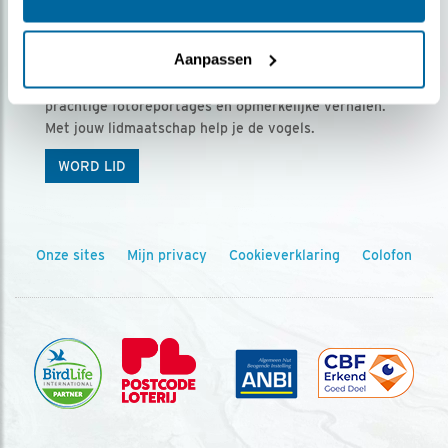
Ontvang 5 x Vogels voor € 36,00 per jaar
Aanpassen
Vogels is het tijdschrift voor onze leden, met
prachtige fotoreportages en opmerkelijke verhalen.
Met jouw lidmaatschap help je de vogels.
WORD LID
Onze sites
Mijn privacy
Cookieverklaring
Colofon