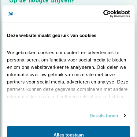
Op de hoogte blijven?
Meld je aan en ontvang nieuws, inspiratie, acties en tips
over vogels en activiteiten van Vogelbescherming.
AANMELDEN VOGELNIEUWS
Deze website maakt gebruik van cookies
Volg ons via social media
We gebruiken cookies om content en advertenties te 
personaliseren, om functies voor social media te bieden 
en om ons websiteverkeer te analyseren. Ook delen we 
informatie over uw gebruik van onze site met onze 
partners voor social media, adverteren en analyse. Deze 
partners kunnen deze gegevens combineren met andere 
informatie die u aan ze heeft verstrekt of die ze hebben 
verzameld op basis van uw gebruik van hun services.
Details tonen
Alles toestaan