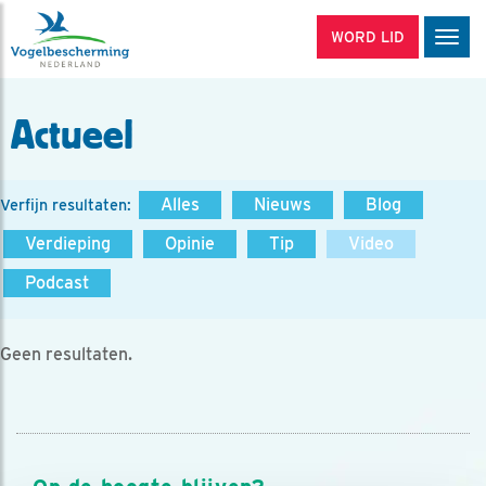
WORD LID
Men
Actueel
Alles
Nieuws
Blog
Verfijn resultaten:
Verdieping
Opinie
Tip
Video
Podcast
Geen resultaten.