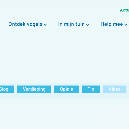
Actu
Ontdek vogels
In mijn tuin
Help mee
Blog
Verdieping
Opinie
Tip
Video