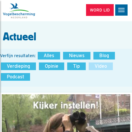
WORD LID
Men
Actueel
Alles
Nieuws
Blog
Verfijn resultaten:
Verdieping
Opinie
Tip
Video
Podcast