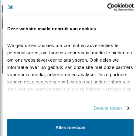
Deze website maakt gebruik van cookies
We gebruiken cookies om content en advertenties te 
personaliseren, om functies voor social media te bieden en 
om ons websiteverkeer te analyseren. Ook delen we 
informatie over uw gebruik van onze site met onze partners 
voor social media, adverteren en analyse. Deze partners 
kunnen deze gegevens combineren met andere informatie 
Video
die u aan ze heeft verstrekt of die ze hebben verzameld op 
Kijkers voor Kijkers
basis van uw gebruik van hun services.
01.06.16
Camilla vertelt hoe je je verrekijker kunt
Details tonen
doneren voor natuurbescherming. ..
Alles toestaan
lees meer