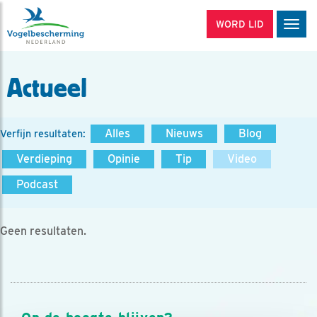
WORD LID
Men
Actueel
Alles
Nieuws
Blog
Verfijn resultaten:
Verdieping
Opinie
Tip
Video
Podcast
Geen resultaten.