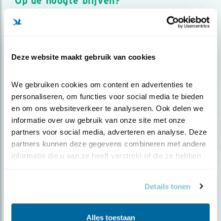
Op de hoogte blijven?
Meld je aan en ontvang nieuws, inspiratie, acties en tips
over vogels en activiteiten van Vogelbescherming.
AANMELDEN VOGELNIEUWS
Deze website maakt gebruik van cookies
Volg ons via social media
We gebruiken cookies om content en advertenties te 
personaliseren, om functies voor social media te bieden 
en om ons websiteverkeer te analyseren. Ook delen we 
informatie over uw gebruik van onze site met onze 
partners voor social media, adverteren en analyse. Deze 
partners kunnen deze gegevens combineren met andere 
informatie die u aan ze heeft verstrekt of die ze hebben 
verzameld op basis van uw gebruik van hun services.
Details tonen
Alles toestaan