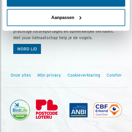
Ontvang 5 x Vogels voor € 36,00 per jaar
Aanpassen
Vogels is het tijdschrift voor onze leden, met
prachtige fotoreportages en opmerkelijke verhalen.
Met jouw lidmaatschap help je de vogels.
WORD LID
Onze sites
Mijn privacy
Cookieverklaring
Colofon