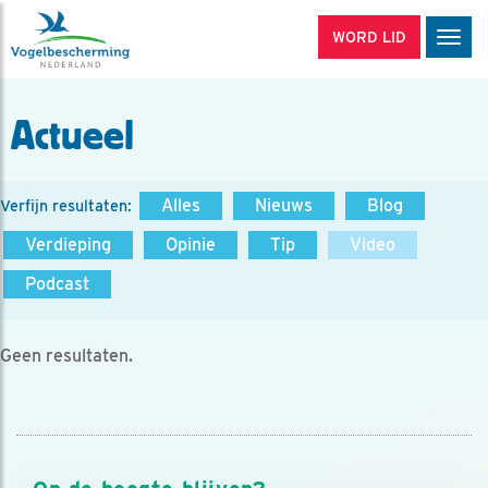
WORD LID
Men
Actueel
Alles
Nieuws
Blog
Verfijn resultaten:
Verdieping
Opinie
Tip
Video
Podcast
Geen resultaten.