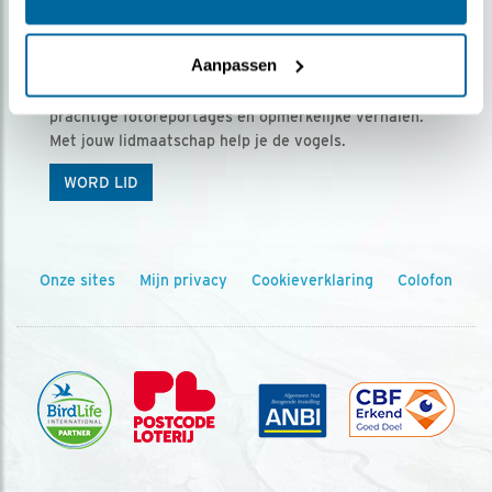
Ontvang 5 x Vogels voor € 36,00 per jaar
Aanpassen
Vogels is het tijdschrift voor onze leden, met
prachtige fotoreportages en opmerkelijke verhalen.
Met jouw lidmaatschap help je de vogels.
WORD LID
Onze sites
Mijn privacy
Cookieverklaring
Colofon