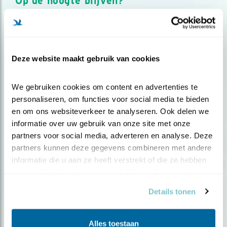
Op de hoogte blijven?
Meld je aan en ontvang nieuws, inspiratie, acties en tips
over vogels en activiteiten van Vogelbescherming.
AANMELDEN VOGELNIEUWS
Deze website maakt gebruik van cookies
Volg ons via social media
We gebruiken cookies om content en advertenties te 
personaliseren, om functies voor social media te bieden 
en om ons websiteverkeer te analyseren. Ook delen we 
informatie over uw gebruik van onze site met onze 
partners voor social media, adverteren en analyse. Deze 
partners kunnen deze gegevens combineren met andere 
informatie die u aan ze heeft verstrekt of die ze hebben 
verzameld op basis van uw gebruik van hun services.
Details tonen
Alles toestaan