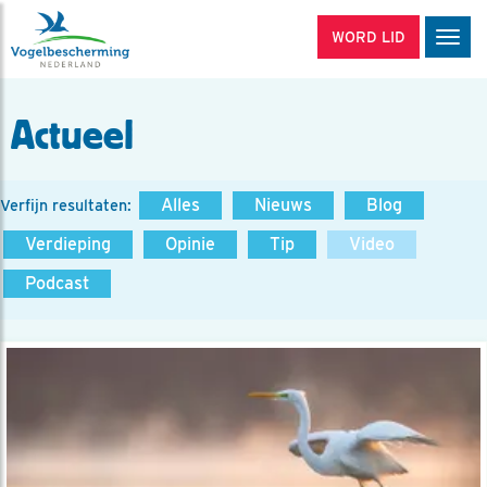
WORD LID
Men
Actueel
Alles
Nieuws
Blog
Verfijn resultaten:
Verdieping
Opinie
Tip
Video
Podcast