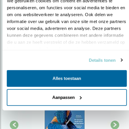
We gebruiken cookies om content en advertenties te 
personaliseren, om functies voor social media te bieden en 
Op de hoogte blijven?
om ons websiteverkeer te analyseren. Ook delen we 
informatie over uw gebruik van onze site met onze partners 
Meld je aan en ontvang nieuws, inspiratie, acties en tips
voor social media, adverteren en analyse. Deze partners 
over vogels en activiteiten van Vogelbescherming.
kunnen deze gegevens combineren met andere informatie 
AANMELDEN VOGELNIEUWS
die u aan ze heeft verstrekt of die ze hebben verzameld op 
basis van uw gebruik van hun services.
Volg ons via social media
Details tonen
Alles toestaan
Aanpassen