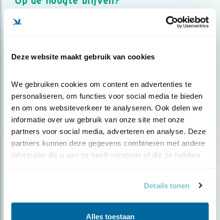
Op de hoogte blijven?
Meld je aan en ontvang nieuws, inspiratie, acties en tips
over vogels en activiteiten van Vogelbescherming.
AANMELDEN VOGELNIEUWS
Deze website maakt gebruik van cookies
Volg ons via social media
We gebruiken cookies om content en advertenties te 
personaliseren, om functies voor social media te bieden 
en om ons websiteverkeer te analyseren. Ook delen we 
informatie over uw gebruik van onze site met onze 
partners voor social media, adverteren en analyse. Deze 
partners kunnen deze gegevens combineren met andere 
informatie die u aan ze heeft verstrekt of die ze hebben 
verzameld op basis van uw gebruik van hun services.
Details tonen
Alles toestaan