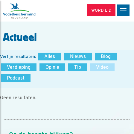
WORD LID
Men
Actueel
Alles
Nieuws
Blog
Verfijn resultaten:
Verdieping
Opinie
Tip
Video
Podcast
Geen resultaten.