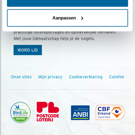
Ontvang 5 x Vogels voor € 36,00 per jaar
Aanpassen
Vogels is het tijdschrift voor onze leden, met
prachtige fotoreportages en opmerkelijke verhalen.
Met jouw lidmaatschap help je de vogels.
WORD LID
Onze sites
Mijn privacy
Cookieverklaring
Colofon