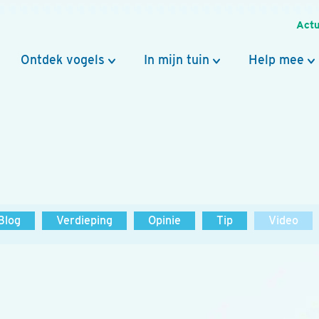
Actu
Ontdek vogels
In mijn tuin
Help mee
Blog
Verdieping
Opinie
Tip
Video