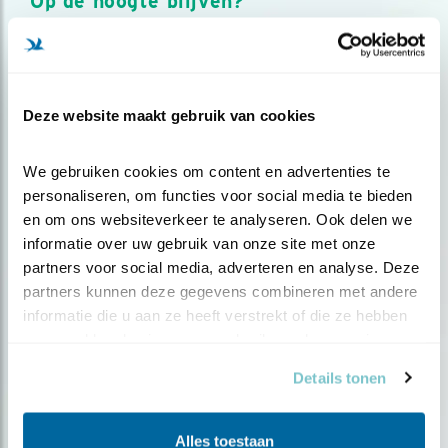
Op de hoogte blijven?
Meld je aan en ontvang nieuws, inspiratie, acties en tips
over vogels en activiteiten van Vogelbescherming.
AANMELDEN VOGELNIEUWS
Deze website maakt gebruik van cookies
Volg ons via social media
We gebruiken cookies om content en advertenties te 
personaliseren, om functies voor social media te bieden 
en om ons websiteverkeer te analyseren. Ook delen we 
informatie over uw gebruik van onze site met onze 
partners voor social media, adverteren en analyse. Deze 
partners kunnen deze gegevens combineren met andere 
informatie die u aan ze heeft verstrekt of die ze hebben 
verzameld op basis van uw gebruik van hun services.
Details tonen
Alles toestaan