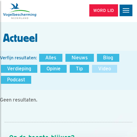
WORD LID
Men
Actueel
Alles
Nieuws
Blog
Verfijn resultaten:
Verdieping
Opinie
Tip
Video
Podcast
Geen resultaten.