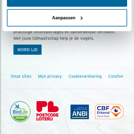
Ontvang 5 x Vogels voor € 36,00 per jaar
Aanpassen
Vogels is het tijdschrift voor onze leden, met
prachtige fotoreportages en opmerkelijke verhalen.
Met jouw lidmaatschap help je de vogels.
WORD LID
Onze sites
Mijn privacy
Cookieverklaring
Colofon