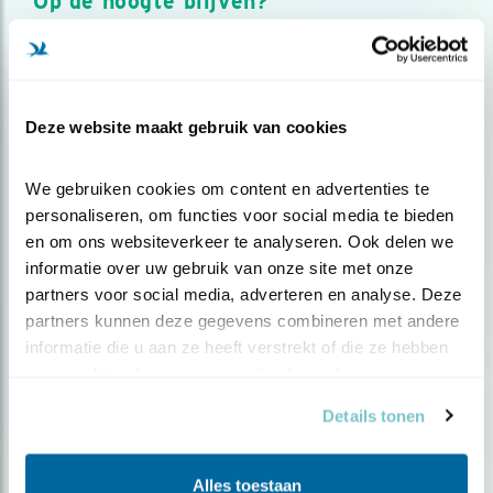
Op de hoogte blijven?
Meld je aan en ontvang nieuws, inspiratie, acties en tips
over vogels en activiteiten van Vogelbescherming.
AANMELDEN VOGELNIEUWS
Deze website maakt gebruik van cookies
Volg ons via social media
We gebruiken cookies om content en advertenties te 
personaliseren, om functies voor social media te bieden 
en om ons websiteverkeer te analyseren. Ook delen we 
informatie over uw gebruik van onze site met onze 
partners voor social media, adverteren en analyse. Deze 
partners kunnen deze gegevens combineren met andere 
informatie die u aan ze heeft verstrekt of die ze hebben 
verzameld op basis van uw gebruik van hun services.
Details tonen
Alles toestaan