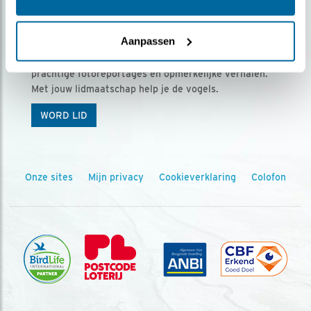
Ontvang 5 x Vogels voor € 36,00 per jaar
Aanpassen
Vogels is het tijdschrift voor onze leden, met
prachtige fotoreportages en opmerkelijke verhalen.
Met jouw lidmaatschap help je de vogels.
WORD LID
Onze sites
Mijn privacy
Cookieverklaring
Colofon