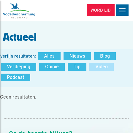
WORD LID
Men
Actueel
Alles
Nieuws
Blog
Verfijn resultaten:
Verdieping
Opinie
Tip
Video
Podcast
Geen resultaten.