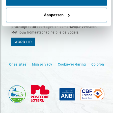
Ontvang 5 x Vogels voor € 36,00 per jaar
Aanpassen
Vogels is het tijdschrift voor onze leden, met
prachtige fotoreportages en opmerkelijke verhalen.
Met jouw lidmaatschap help je de vogels.
WORD LID
Onze sites
Mijn privacy
Cookieverklaring
Colofon