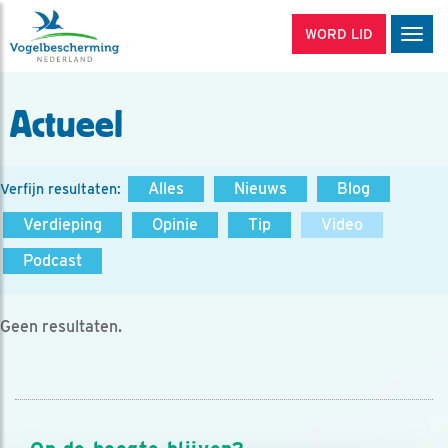
WORD LID
Men
Actueel
Alles
Nieuws
Blog
Verfijn resultaten:
Verdieping
Opinie
Tip
Video
Podcast
Geen resultaten.