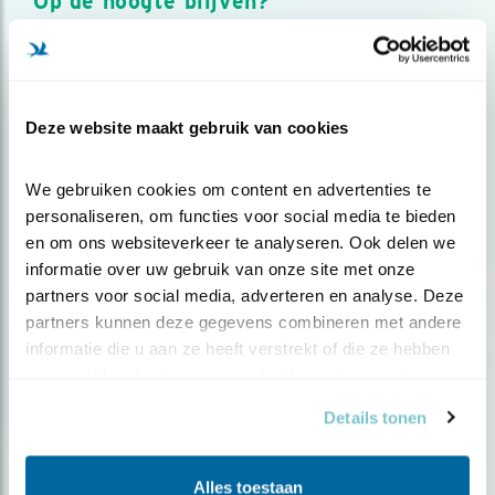
Op de hoogte blijven?
Meld je aan en ontvang nieuws, inspiratie, acties en tips
over vogels en activiteiten van Vogelbescherming.
AANMELDEN VOGELNIEUWS
Deze website maakt gebruik van cookies
Volg ons via social media
We gebruiken cookies om content en advertenties te 
personaliseren, om functies voor social media te bieden 
en om ons websiteverkeer te analyseren. Ook delen we 
informatie over uw gebruik van onze site met onze 
partners voor social media, adverteren en analyse. Deze 
partners kunnen deze gegevens combineren met andere 
informatie die u aan ze heeft verstrekt of die ze hebben 
verzameld op basis van uw gebruik van hun services.
Details tonen
Alles toestaan