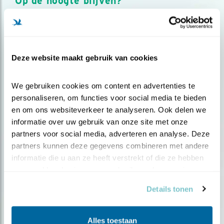
Op de hoogte blijven?
Meld je aan en ontvang nieuws, inspiratie, acties en tips
over vogels en activiteiten van Vogelbescherming.
AANMELDEN VOGELNIEUWS
Deze website maakt gebruik van cookies
Volg ons via social media
We gebruiken cookies om content en advertenties te 
personaliseren, om functies voor social media te bieden 
en om ons websiteverkeer te analyseren. Ook delen we 
informatie over uw gebruik van onze site met onze 
partners voor social media, adverteren en analyse. Deze 
partners kunnen deze gegevens combineren met andere 
informatie die u aan ze heeft verstrekt of die ze hebben 
verzameld op basis van uw gebruik van hun services.
Details tonen
Alles toestaan