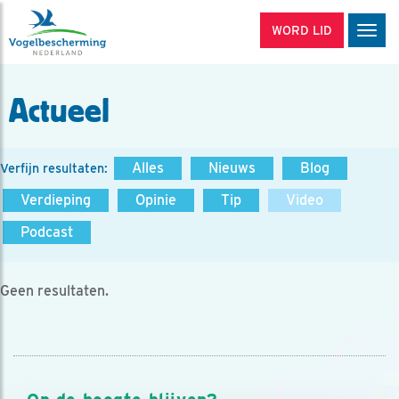
WORD LID
Men
Actueel
Alles
Nieuws
Blog
Verfijn resultaten:
Verdieping
Opinie
Tip
Video
Podcast
Geen resultaten.