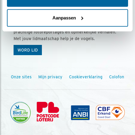
Ontvang 5 x Vogels voor € 36,00 per jaar
Aanpassen
Vogels is het tijdschrift voor onze leden, met
prachtige fotoreportages en opmerkelijke verhalen.
Met jouw lidmaatschap help je de vogels.
WORD LID
Onze sites
Mijn privacy
Cookieverklaring
Colofon