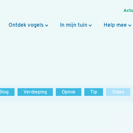
Actu
Ontdek vogels
In mijn tuin
Help mee
Blog
Verdieping
Opinie
Tip
Video