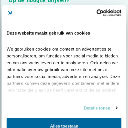
Op de hoogte blijven?
Meld je aan en ontvang nieuws, inspiratie, acties en tips
over vogels en activiteiten van Vogelbescherming.
AANMELDEN VOGELNIEUWS
Deze website maakt gebruik van cookies
Volg ons via social media
We gebruiken cookies om content en advertenties te 
personaliseren, om functies voor social media te bieden 
en om ons websiteverkeer te analyseren. Ook delen we 
informatie over uw gebruik van onze site met onze 
partners voor social media, adverteren en analyse. Deze 
partners kunnen deze gegevens combineren met andere 
informatie die u aan ze heeft verstrekt of die ze hebben 
verzameld op basis van uw gebruik van hun services.
Details tonen
Alles toestaan