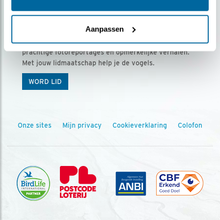
Ontvang 5 x Vogels voor € 36,00 per jaar
Aanpassen
Vogels is het tijdschrift voor onze leden, met
prachtige fotoreportages en opmerkelijke verhalen.
Met jouw lidmaatschap help je de vogels.
WORD LID
Onze sites
Mijn privacy
Cookieverklaring
Colofon