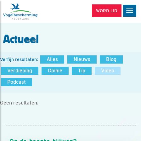
WORD LID
Men
Actueel
Alles
Nieuws
Blog
Verfijn resultaten:
Verdieping
Opinie
Tip
Video
Podcast
Geen resultaten.