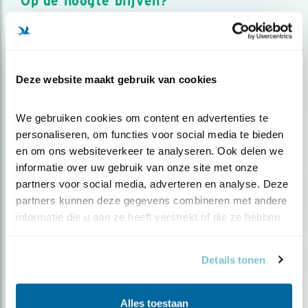
Op de hoogte blijven?
Meld je aan en ontvang nieuws, inspiratie, acties en tips
over vogels en activiteiten van Vogelbescherming.
AANMELDEN VOGELNIEUWS
Deze website maakt gebruik van cookies
Volg ons via social media
We gebruiken cookies om content en advertenties te 
personaliseren, om functies voor social media te bieden 
en om ons websiteverkeer te analyseren. Ook delen we 
informatie over uw gebruik van onze site met onze 
partners voor social media, adverteren en analyse. Deze 
partners kunnen deze gegevens combineren met andere 
informatie die u aan ze heeft verstrekt of die ze hebben 
verzameld op basis van uw gebruik van hun services.
Details tonen
Alles toestaan