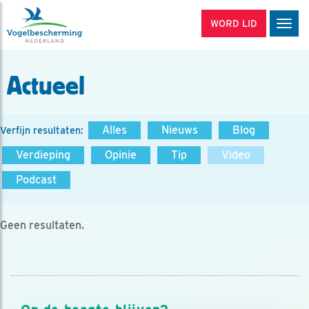
WORD LID
Men
Actueel
Alles
Nieuws
Blog
Verfijn resultaten:
Verdieping
Opinie
Tip
Video
Podcast
Geen resultaten.