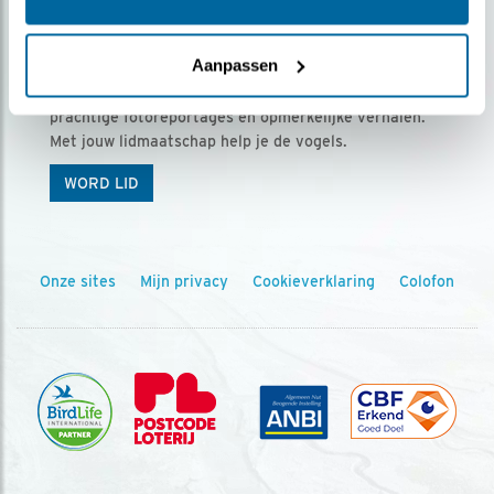
Ontvang 5 x Vogels voor € 36,00 per jaar
Aanpassen
Vogels is het tijdschrift voor onze leden, met
prachtige fotoreportages en opmerkelijke verhalen.
Met jouw lidmaatschap help je de vogels.
WORD LID
Onze sites
Mijn privacy
Cookieverklaring
Colofon