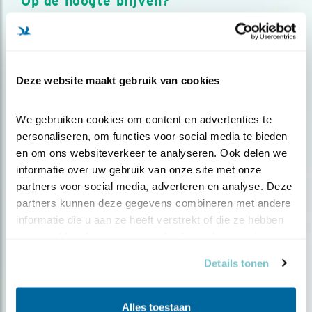
Op de hoogte blijven?
Meld je aan en ontvang nieuws, inspiratie, acties en tips
over vogels en activiteiten van Vogelbescherming.
AANMELDEN VOGELNIEUWS
Deze website maakt gebruik van cookies
Volg ons via social media
We gebruiken cookies om content en advertenties te 
personaliseren, om functies voor social media te bieden 
en om ons websiteverkeer te analyseren. Ook delen we 
informatie over uw gebruik van onze site met onze 
partners voor social media, adverteren en analyse. Deze 
partners kunnen deze gegevens combineren met andere 
informatie die u aan ze heeft verstrekt of die ze hebben 
verzameld op basis van uw gebruik van hun services.
Details tonen
Alles toestaan