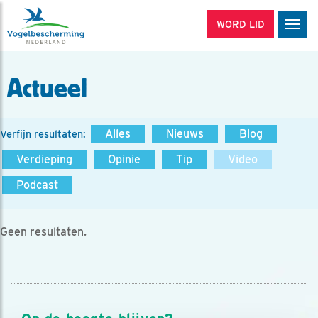
WORD LID
Men
Actueel
Alles
Nieuws
Blog
Verfijn resultaten:
Verdieping
Opinie
Tip
Video
Podcast
Geen resultaten.