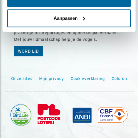
Ontvang 5 x Vogels voor € 36,00 per jaar
Aanpassen
Vogels is het tijdschrift voor onze leden, met
prachtige fotoreportages en opmerkelijke verhalen.
Met jouw lidmaatschap help je de vogels.
WORD LID
Onze sites
Mijn privacy
Cookieverklaring
Colofon