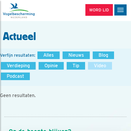
WORD LID
Men
Actueel
Alles
Nieuws
Blog
Verfijn resultaten:
Verdieping
Opinie
Tip
Video
Podcast
Geen resultaten.