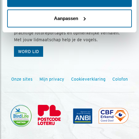
Ontvang 5 x Vogels voor € 36,00 per jaar
Aanpassen
Vogels is het tijdschrift voor onze leden, met
prachtige fotoreportages en opmerkelijke verhalen.
Met jouw lidmaatschap help je de vogels.
WORD LID
Onze sites
Mijn privacy
Cookieverklaring
Colofon