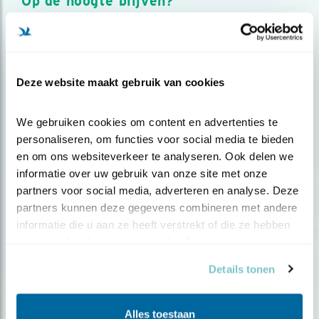
Op de hoogte blijven?
Meld je aan en ontvang nieuws, inspiratie, acties en tips
over vogels en activiteiten van Vogelbescherming.
AANMELDEN VOGELNIEUWS
Deze website maakt gebruik van cookies
Volg ons via social media
We gebruiken cookies om content en advertenties te 
personaliseren, om functies voor social media te bieden 
en om ons websiteverkeer te analyseren. Ook delen we 
informatie over uw gebruik van onze site met onze 
partners voor social media, adverteren en analyse. Deze 
partners kunnen deze gegevens combineren met andere 
informatie die u aan ze heeft verstrekt of die ze hebben 
verzameld op basis van uw gebruik van hun services.
Details tonen
Alles toestaan