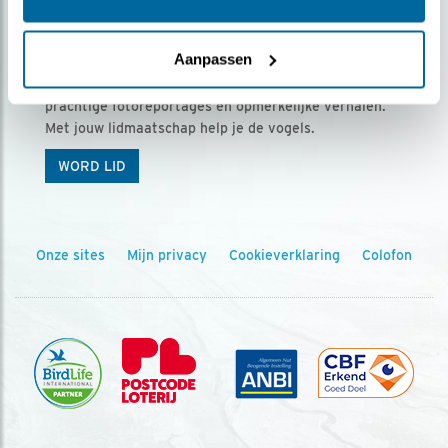
Ontvang 5 x Vogels voor € 36,00 per jaar
Aanpassen
Vogels is het tijdschrift voor onze leden, met
prachtige fotoreportages en opmerkelijke verhalen.
Met jouw lidmaatschap help je de vogels.
WORD LID
Onze sites
Mijn privacy
Cookieverklaring
Colofon