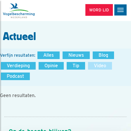
WORD LID
Men
Actueel
Alles
Nieuws
Blog
Verfijn resultaten:
Verdieping
Opinie
Tip
Video
Podcast
Geen resultaten.