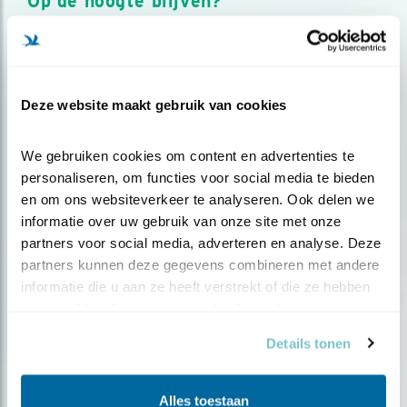
Op de hoogte blijven?
Meld je aan en ontvang nieuws, inspiratie, acties en tips
over vogels en activiteiten van Vogelbescherming.
AANMELDEN VOGELNIEUWS
Deze website maakt gebruik van cookies
Volg ons via social media
We gebruiken cookies om content en advertenties te 
personaliseren, om functies voor social media te bieden 
en om ons websiteverkeer te analyseren. Ook delen we 
informatie over uw gebruik van onze site met onze 
partners voor social media, adverteren en analyse. Deze 
partners kunnen deze gegevens combineren met andere 
informatie die u aan ze heeft verstrekt of die ze hebben 
verzameld op basis van uw gebruik van hun services.
Details tonen
Alles toestaan