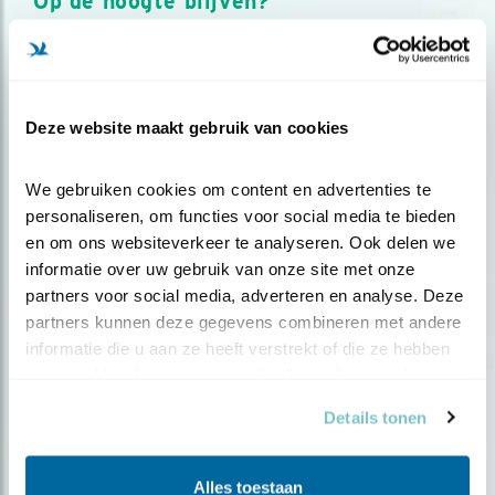
Op de hoogte blijven?
Meld je aan en ontvang nieuws, inspiratie, acties en tips
over vogels en activiteiten van Vogelbescherming.
AANMELDEN VOGELNIEUWS
Deze website maakt gebruik van cookies
Volg ons via social media
We gebruiken cookies om content en advertenties te 
personaliseren, om functies voor social media te bieden 
en om ons websiteverkeer te analyseren. Ook delen we 
informatie over uw gebruik van onze site met onze 
partners voor social media, adverteren en analyse. Deze 
partners kunnen deze gegevens combineren met andere 
informatie die u aan ze heeft verstrekt of die ze hebben 
verzameld op basis van uw gebruik van hun services.
Details tonen
Alles toestaan