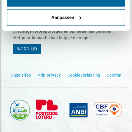
Ontvang 5 x Vogels voor € 36,00 per jaar
Aanpassen
Vogels is het tijdschrift voor onze leden, met
prachtige fotoreportages en opmerkelijke verhalen.
Met jouw lidmaatschap help je de vogels.
WORD LID
Onze sites
Mijn privacy
Cookieverklaring
Colofon