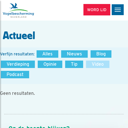
WORD LID
Men
Actueel
Alles
Nieuws
Blog
Verfijn resultaten:
Verdieping
Opinie
Tip
Video
Podcast
Geen resultaten.